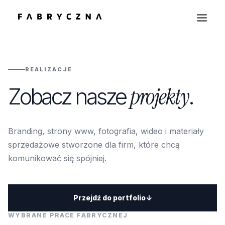
HOME
REALIZACJE
REALIZACJE
projekty
Zobacz nasze
.
FOTOGRAFIA KULINARNA
OFERTA
O NAS
Branding, strony www, fotografia, wideo i materiały
KONTAKT
sprzedażowe stworzone dla firm, które chcą
komunikować się spójniej.
BLOG
Przejdź do portfolio
↓
WYBRANE PRACE FABRYCZNEJ