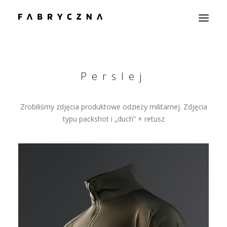
HOME
REALIZACJE
Perslej
FOTOGRAFIA KULINARNA
Zrobiliśmy zdjęcia produktowe odzieży militarnej. Zdjęcia
OFERTA
typu packshot i „duch” + retusz
O NAS
KONTAKT
BLOG